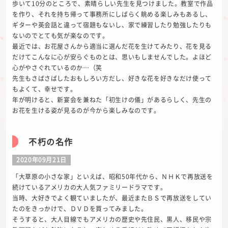
歩いて10分のところで、素晴らしい先生を見つけました。教室で作品
を作り、それを持ち帰って事務所にしばらく眺める楽しみもあるし、
ギターや英会話と違って宿題もないし、家で練習したり勉強したりも
ないのでとても気が楽なのです。
最近では、お花屋さんから適当に選んだ花を生けてみたり、花を見る
だけてこんなに心が安らぐものとは、思いもしませんでした。よほど
心がやさぐれているのか…（笑
先生もさばさばしたおもしろい方だし、好きな花を好きなだけ使って
もよくて、幸せです。
年が明けると、新宴会を兼ねた「初生けの儀」があるらしく、先生の
お花を生ける姿が見るのが今から楽しみなのです。
不朽の名作
2020年09月21日
「大草原の小さな家」といえば、昭和50年代から、ＮＨＫで再放送を
続けているアメリカの大人気ファミリードラマです。
当時、大好きでよく観ていましたが、最近またＢＳで再放送をしてい
たのをきっかけで、ＤＶＤを買ってみました。
そうすると、大人目線でもアメリカの歴史や先住民、黒人、移民や宗