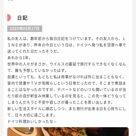
日記
2020年05月27日
私の友人は、数年前から毎日日記をつけています。その友人から、Ｌ
ＩＮＥがあり、昨年の今日という日は、ドイツへ発つ私を空港へ車で
送ってくれた日だったそうだ。
あれから1年。
世界中の人々がまさか、ウイルスの蔓延で旅行すらできなくなくなん
て、誰も予想していなかったはず。
自粛といっても、もともと私は用事がなければ外に出ることもなく、
室内で読書やＴＶが気晴らしという日常だったので、そこまで煮詰ま
ることはなかったのですが、デパートなどのいつも開いているのが当
たり前の店が軒並み休業しているのを見ると、この先一体どうなって
しまうんだろうと不安や寂しさが募ったことを思い出します。
新しい生活スタイルに順応しつつ、また旅行が出来る日を心待ちにし
て、日々大切に過ごします。
ドイツ料理おいしかったな～