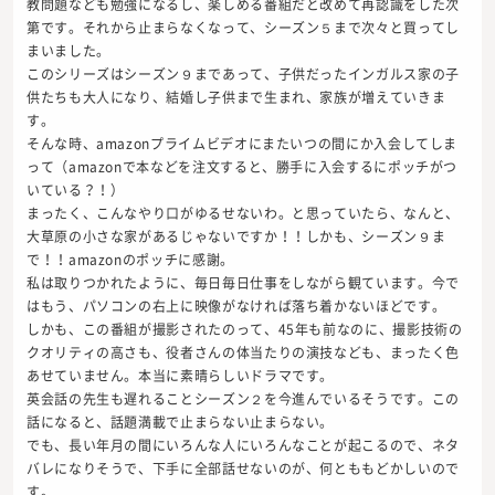
教問題なども勉強になるし、楽しめる番組だと改めて再認識をした次
第です。それから止まらなくなって、シーズン５まで次々と買ってし
まいました。
このシリーズはシーズン９まであって、子供だったインガルス家の子
供たちも大人になり、結婚し子供まで生まれ、家族が増えていきま
す。
そんな時、amazonプライムビデオにまたいつの間にか入会してしま
って（amazonで本などを注文すると、勝手に入会するにポッチがつ
いている？！）
まったく、こんなやり口がゆるせないわ。と思っていたら、なんと、
大草原の小さな家があるじゃないですか！！しかも、シーズン９ま
で！！amazonのポッチに感謝。
私は取りつかれたように、毎日毎日仕事をしながら観ています。今で
はもう、パソコンの右上に映像がなければ落ち着かないほどです。
しかも、この番組が撮影されたのって、45年も前なのに、撮影技術の
クオリティの高さも、役者さんの体当たりの演技なども、まったく色
あせていません。本当に素晴らしいドラマです。
英会話の先生も遅れることシーズン２を今進んでいるそうです。この
話になると、話題満載で止まらない止まらない。
でも、長い年月の間にいろんな人にいろんなことが起こるので、ネタ
バレになりそうで、下手に全部話せないのが、何とももどかしいので
す。