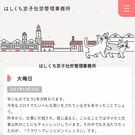
お問い合わせ
099-298-9411
TEL
ホーム
業務内容
はしくち京子社労管理事務所
顧問契約
ブログ
大晦日
料金表
2021年12月30日
事務所概要
早いものでもう1年が終わります。
今年もコロナでたいへんな思いをされている方も多かったことでしょ
う。
ブログ
昨年から、仕事に忙殺され、我に返ると、こんなことではダメだと仕
事以外のことにもチャンレンジしています。その中でも大当たりだっ
たのが、「フラワーアレンジメントレッスン」です。